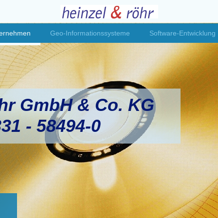
ternehmen
Geo-Informationssysteme
Software-Entwicklung
öhr GmbH & Co. KG
331 - 58494-0